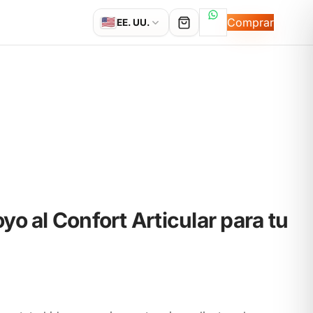
Hablemos por Wh
🇺🇸
Comprar
EE. UU.
o al Confort Articular para tu