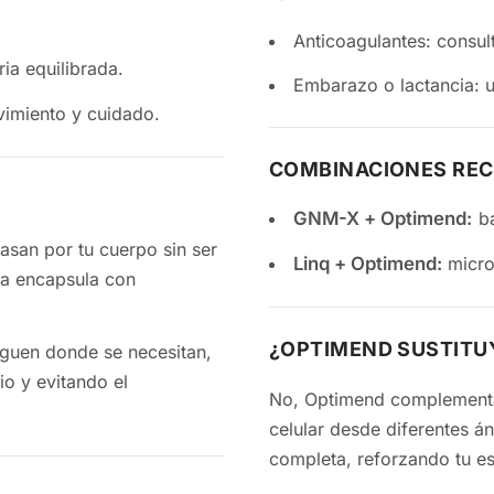
Anticoagulantes: consul
ia equilibrada.
Embarazo o lactancia: u
imiento y cuidado.
COMBINACIONES RE
GNM-X + Optimend:
ba
san por tu cuerpo sin ser
Linq + Optimend:
micro
¿OPTIMEND SUSTITU
eguen donde se necesitan,
No, Optimend complementa
celular desde diferentes ángulos. Utilizarlos juntos ofrece una cobertura más