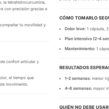
CÓMO TOMARLO SEGÚ
 acompañar tu movilidad y
Dolor leve:
1 cápsula, 2
Plan intensivo (2–4 se
Mantenimiento:
1 cápsu
e confort articular y
RESULTADOS ESPER
olor, al tiempo que
1–2 semanas:
menor rig
mplitud de movimiento.
4–8 semanas:
mayor mo
QUIÉN NO DEBE USAR