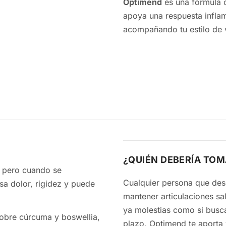
Optimend
es una fórmula c
apoya una respuesta inflama
acompañando tu estilo de v
¿QUIÉN DEBERÍA TO
, pero cuando se
Cualquier persona que desee
mantener articulaciones saludables puede beneficiarse de Optimend. Tanto si notas
ya molestias como si buscas una estrategia preve
obre cúrcuma y boswellia,
plazo, Optimend te aporta 